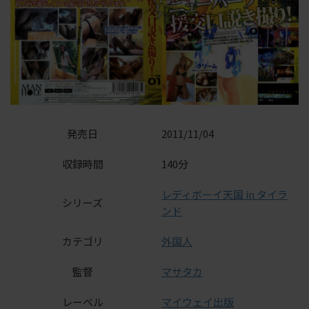
発売日
2011/11/04
収録時間
140分
レディボーイ天国 in タイラ
シリーズ
ンド
カテゴリ
外国人
監督
マサタカ
レーベル
マイウェイ出版