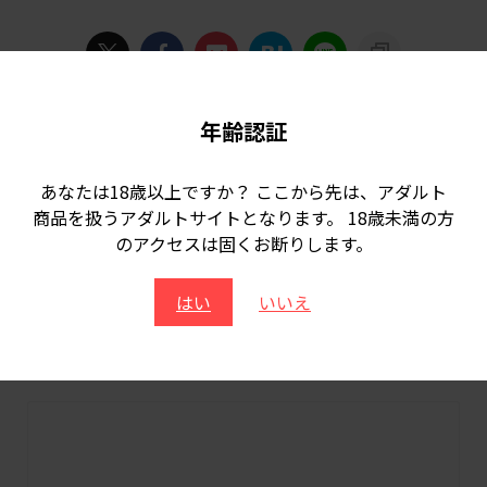
年齢認証
-
マイウェイ出版
,
マサタカ
,
レディボーイ天国 in タイランド
,
外国人
-
マイウェイ出版
,
マサタカ
,
レディボーイ天国 in タイランド
,
外国人
あなたは18歳以上ですか？ ここから先は、アダルト
商品を扱うアダルトサイトとなります。 18歳未満の方
のアクセスは固くお断りします。
はい
いいえ
comment
メールアドレスが公開されることはありません。
※
が付いてい
る欄は必須項目です