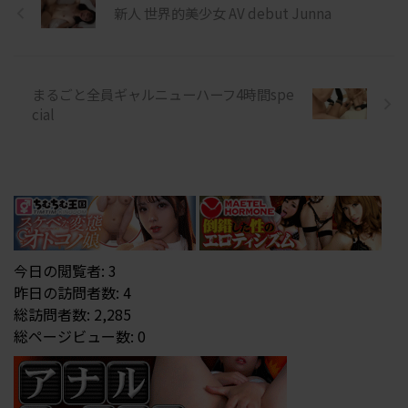
新人 世界的美少女 AV debut Junna
まるごと全員ギャルニューハーフ4時間spe
cial
今日の閲覧者:
3
昨日の訪問者数:
4
総訪問者数:
2,285
総ページビュー数:
0