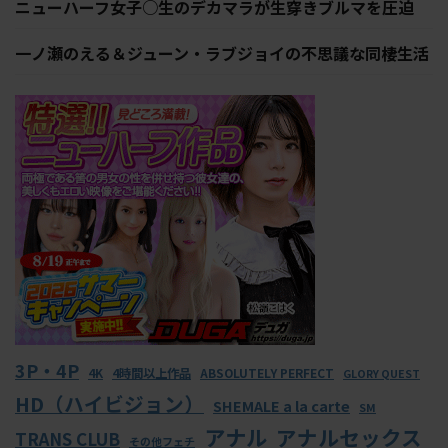
ニューハーフ女子○生のデカマラが生穿きブルマを圧迫
一ノ瀬のえる＆ジューン・ラブジョイの不思議な同棲生活
3P・4P
4K
4時間以上作品
ABSOLUTELY PERFECT
GLORY QUEST
HD（ハイビジョン）
SHEMALE a la carte
SM
アナル
アナルセックス
TRANS CLUB
その他フェチ