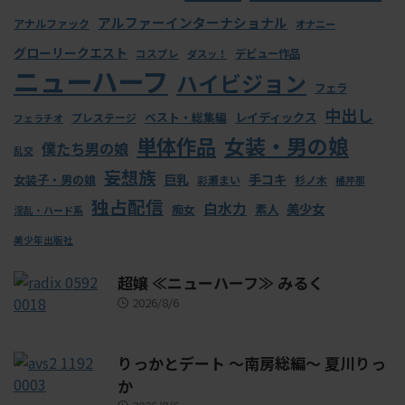
アルファーインターナショナル
アナルファック
オナニー
グローリークエスト
デビュー作品
コスプレ
ダスッ！
ニューハーフ
ハイビジョン
フェラ
中出し
ベスト・総集編
レイディックス
プレステージ
フェラチオ
女装・男の娘
単体作品
僕たち男の娘
乱交
妄想族
巨乳
手コキ
女装子・男の娘
彩瀬まい
杉ノ木
橘芹那
独占配信
白水力
美少女
素人
痴女
淫乱・ハード系
美少年出版社
超嬢 ≪ニューハーフ≫ みるく
2026/8/6
りっかとデート ～南房総編～ 夏川りっ
か